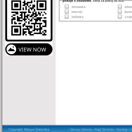
pokoje 5 osobowe
, cena za pokój od 85zł
dostawka
telew
internet
łazi
lodówka
czajn
Copyright: Masyw Śnieżnika
•
Strona Główna
•
Rajd Stroński
•
Noclegi
•
G