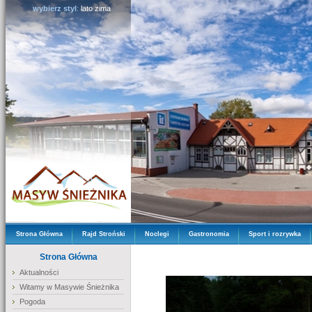
wybierz styl
:
lato
zima
Strona Główna
Rajd Stroński
Noclegi
Gastronomia
Sport i rozrywka
Strona Główna
Aktualności
Witamy w Masywie Śnieżnika
Pogoda