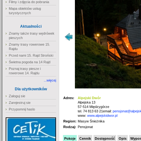
Filmy i zdjęcia do pobrania
Mapa obiektów usług
turystycznych
Aktualności
Znamy także trasy wędrówek
pieszych
Znamy trasy rowerowe 15.
Rajdu
Przed nami 15. Rajd Stroński
Świetna pogoda na 14 Rajd
Poznaj trasy piesze i
rowerowe 14. Rajdu
...więcej
Dla użytkowników
Zaloguj sie
Adres:
Alpejski Dwór
Alpejska 13
Zarejestruj sie
57-514 Międzygórze
Przypomnij haslo
tel. 74 813 63 21email:
pensjonat@alpejsk
www:
www.alpejskidwor.pl
Region:
Masyw Śnieżnika
Rodzaj:
Pensjonat
Pokoje
Cennik
Dostępność
Opis
Wypos